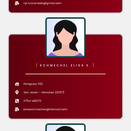
rys.luisrenedo@gmail.com
SCHMECHEL ELISA E.
Paraguay 1132
San Javier - Misiones (3357)
3754-482173
elisaschmechel@hotmail.com