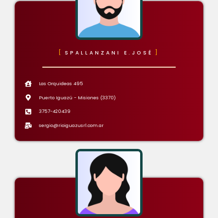
SPALLANZANI E.JOSÉ
Las Orquideas 495
Puerto Iguazú - Misiones (3370)
3757-420439
sergio@rioiguazusrl.com.ar