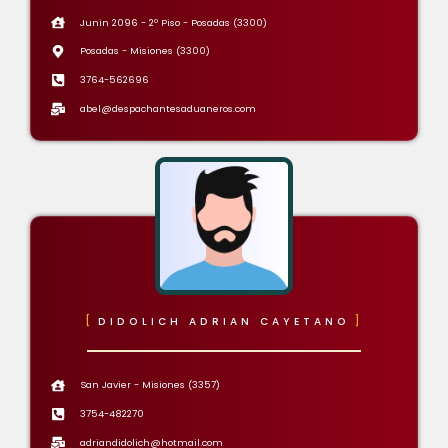
Junin 2096 - 2º Piso - Posadas (3300)
Posadas - Misiones (3300)
3764-562696
abel@despachantesaduaneros.com
DIDOLICH ADRIAN CAYETANO
San Javier - Misiones (3357)
3754-482270
adriandidolich@hotmail.com