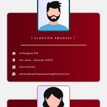
ALARCÓN EMANUEL
Av.Paraguay 919
San Javier - Misiones (3357)
3754-659733
alarcondespachosaduaneros@hotmail.com