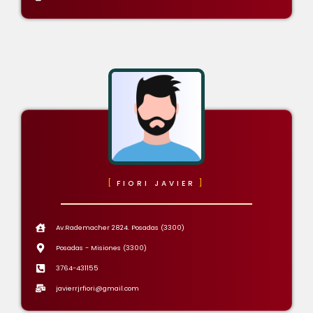
FIORI JAVIER
Av.Rademacher 2824. Posadas (3300)
Posadas - Misiones (3300)
3764-431155
javierrjrfiori@gmail.com