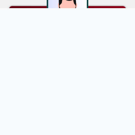
JUAN CARLOS DUBLECE NETTO
Posadas - Misiones
3757 - 622303
juankdublecenetto@gmail.com