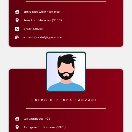
Entre Rios 2250 - 1er piso
Posadas - Misiones (3300)
3765-438381
ernestojjseidel@gmail.com
SERGIO R. SPALLANZANI
Las Orguídeas 495
Pto. Iguazú - Misiones (3370)