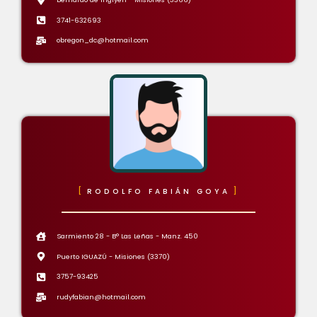
3741-632693
obregon_dc@hotmail.com
RODOLFO FABIÁN GOYA
Sarmiento 28 - B° Las Leñas - Manz. 450
Puerto IGUAZÚ - Misiones (3370)
3757-93425
rudyfabian@hotmail.com