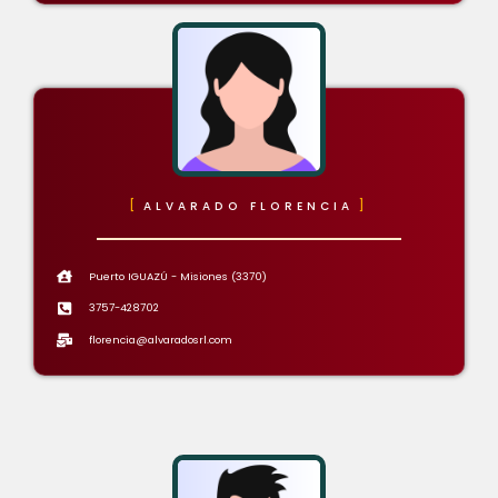
ALVARADO FLORENCIA
Puerto IGUAZÚ - Misiones (3370)
3757-428702
florencia@alvaradosrl.com