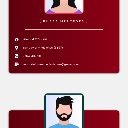
BUSSE MERCEDES
Libertad 725 - P.B
San Javier - Misiones (3357)
3754-482725
mariadelasmercedesbusse@gmail.com