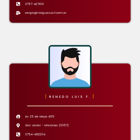
3757-427831
sergio@rioiguazusrl.com.ar
RENEDO LUIS F.
Av. 25 de Mayo 455
San Javier - Misiones (3357)
3754-482204