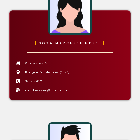
SOSA MARCHESE MDES.
San Lorenzo 75
Pto. Iguazú - Misiones (3370)
3757-420123
marchesesosa@gmail.com