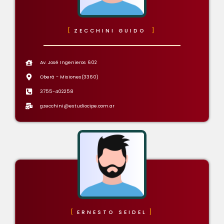
ZECCHINI GUIDO
Av. José Ingenieros 602
Oberá - Misiones(3360)
3755-402258
gzecchini@estudiocipe.com.ar
ERNESTO SEIDEL