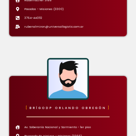
Rademacher 3188
Posadas - Misiones (3300)
3764-440112
rubenalmiron@universallogistic.com.ar
BRÍGODP ORLANDO OBREGÓN
Av. Soberanía Nacional y Sarmiento - 1er piso
Bernardo de Irigiyen - Misiones (3366)