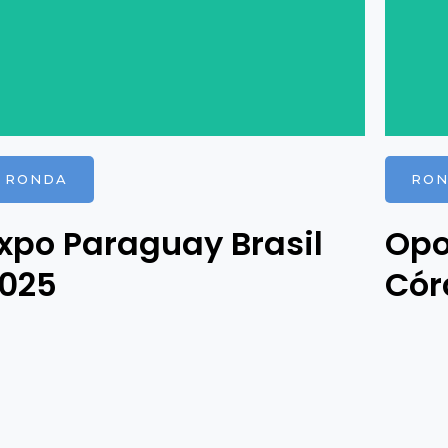
RONDA
RO
xpo Paraguay Brasil
Opo
025
Cór